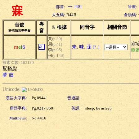
[40]
部首:
筆畫:
寐
大五碼:
B44B
倉頡碼:
粵
音節
&
根據
同音字
相關音節
音
(香港語言學學會)
黃
(p.20)
寤
周
(p.41)
m
ei
6
未
,
味
,
菋
[7..]
李
(p.95)
睡
何
(p.143)
搜索次數: 102139
配搭點:
夢
寱
Unicode:
U+5BD0
漢語大字典:
Pg.0944
普通話:
康熙字典:
Pg.0217.060
英譯:
sleep; be asleep
Matthews:
No.4416