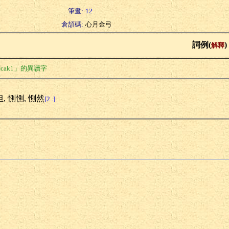
筆畫:
12
倉頡碼:
心月金弓
詞例(
)
解釋
cak1」的異讀字
, 惻惻, 惻然
[2..]