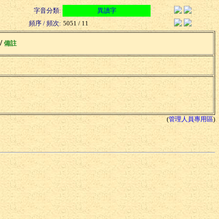
字音分類:
異讀字
頻序 / 頻次:
5051 / 11
 /
備註
(
管理人員專用區
)