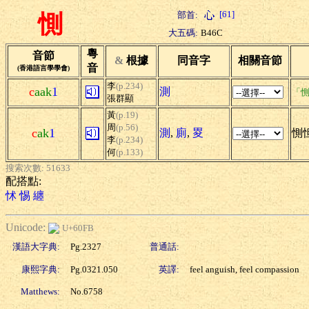
[61]
部首:
惻
大五碼:
B46C
粵
音節
&
根據
同音字
相關音節
音
(香港語言學學會)
李
(p.234)
c
aak
1
測
「惻
張群顯
黃
(p.19)
周
(p.56)
c
ak
1
測
,
廁
,
畟
惻怛
李
(p.234)
何
(p.133)
搜索次數: 51633
配搭點:
怵
惕
纏
Unicode:
U+60FB
漢語大字典:
Pg.2327
普通話:
康熙字典:
Pg.0321.050
英譯:
feel anguish, feel compassion
Matthews:
No.6758