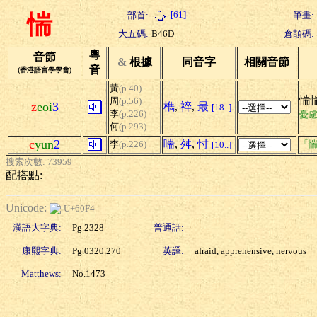
[61]
部首:
筆畫:
惴
大五碼:
B46D
倉頡碼:
粵
音節
&
根據
同音字
相關音節
音
(香港語言學學會)
黃
(p.40)
惴惴
周
(p.56)
z
eoi
3
檇
,
祽
,
最
[18..]
李
(p.226)
憂
何
(p.293)
c
yun
2
喘
,
舛
,
忖
李
(p.226)
「惴
[10..]
搜索次數: 73959
配搭點:
Unicode:
U+60F4
漢語大字典:
Pg.2328
普通話:
康熙字典:
Pg.0320.270
英譯:
afraid, apprehensive, nervous
Matthews:
No.1473