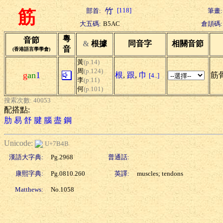
[118]
部首:
筆畫:
筋
大五碼:
B5AC
倉頡碼:
粵
音節
&
根據
同音字
相關音節
音
(香港語言學學會)
黃
(p.14)
周
(p.124)
g
an
1
根
,
跟
,
巾
筋骨
[4..]
李
(p.11)
何
(p.101)
搜索次數: 40053
配搭點:
肋
易
舒
腱
腦
盡
鋼
Unicode:
U+7B4B
漢語大字典:
Pg.2968
普通話:
康熙字典:
Pg.0810.260
英譯:
muscles; tendons
Matthews:
No.1058