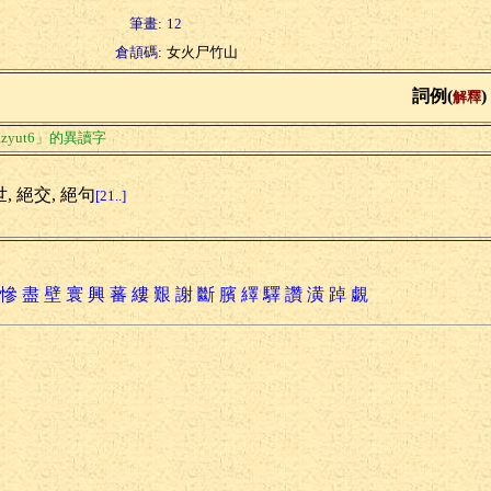
筆畫:
12
倉頡碼:
女火尸竹山
詞例(
)
解釋
zyut6」的異讀字
, 絕交, 絕句
[21..]
慘
盡
壁
寰
興
蕃
縷
艱
謝
斷
臏
繹
驛
讚
潢
踔
覷