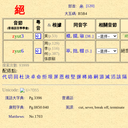
[120]
部首:
絕
大五碼:
B5B4
粵
音節
&
根據
同音字
相關音節
音
(香港語言學學會)
z
yut
3
裰
,
腏
,
琡
黃
(p.53)
「絕
[38..]
周
(p.129)
李
(p.116)
z
yut
6
崒
,
拙
,
輟
絕世
[5..]
何
(p.387)
張群顯
搜索次數: 93999
配搭點:
代
叨
回
杜
決
卓
命
拒
垠
屏
恩
根
堅
摒
稀
絡
嗣
源
滅
滔
該
隔
Unicode:
U+7D55
漢語大字典:
Pg.3396
普通話:
康熙字典:
Pg.0850.040
英譯:
cut, sever, break off, terminate
Matthews:
No.1703