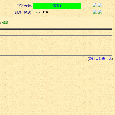
字音分類:
異讀字
頻序 / 頻次:
706 / 3176
 /
備註
(
管理人員專用區
)