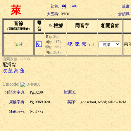
[140]
部首:
筆畫:
萊
大五碼:
B5DC
倉頡碼:
粵
音節
&
根據
同音字
相關音節
音
(香港語言學學會)
黃
(p.36)
周
(p.147)
l
oi
4
崍
,
淶
,
郲
萊
[9..]
李
(p.196)
何
(p.264)
搜索次數: 27596
配搭點:
汶
菔
蒿
蓬
Unicode:
U+840A
漢語大字典:
Pg.3230
普通話:
康熙字典:
Pg.0969.020
英譯:
goosefoot, weed; fallow field
Matthews:
No.3772