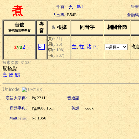
[86]
部首:
筆畫
煮
大五碼:
B54E
倉頡碼
粵
音節
&
根據
同音字
相關音節
音
(香港語言學學會)
黃
(p.51)
周
(p.96)
z
yu
2
主
,
拄
,
渚
煮飯
[7..]
李
(p.198)
何
(p.367)
搜索次數: 31585
配搭點:
烹
燃
鶴
Unicode:
U+716E
漢語大字典:
Pg.2211
普通話:
康熙字典:
Pg.0606.161
英譯:
cook
Matthews:
No.1356