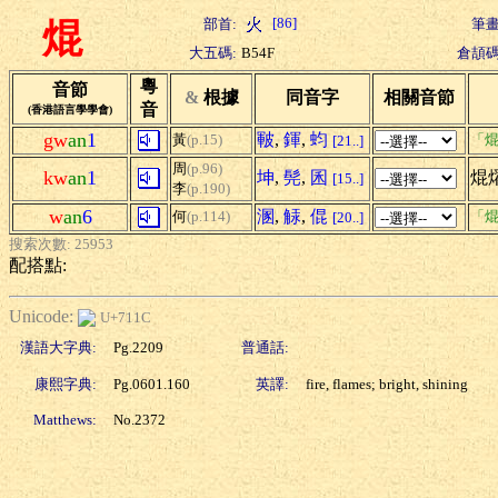
[86]
部首:
筆畫
焜
大五碼:
B54F
倉頡碼
粵
音節
&
根據
同音字
相關音節
音
(香港語言學學會)
gw
an
1
皸
,
鍕
,
蚐
黃
(p.15)
「焜
[21..]
周
(p.96)
kw
an
1
坤
,
髡
,
囷
焜
[15..]
李
(p.190)
w
an
6
溷
,
觨
,
倱
何
(p.114)
「焜
[20..]
搜索次數: 25953
配搭點:
Unicode:
U+711C
漢語大字典:
Pg.2209
普通話:
康熙字典:
Pg.0601.160
英譯:
fire, flames; bright, shining
Matthews:
No.2372