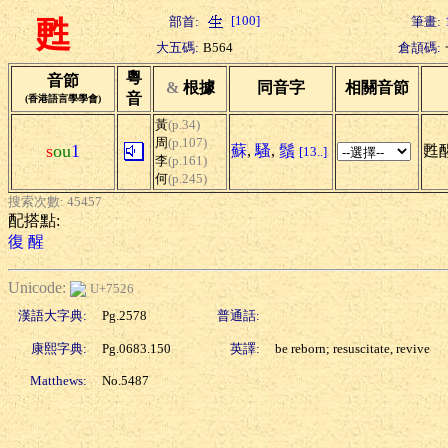
[100]
部首:
筆畫:
甦
大五碼:
B564
倉頡碼:
粵
音節
&
根據
同音字
相關音節
音
(香港語言學學會)
黃
(p.34)
周
(p.107)
s
ou
1
蘇
,
騷
,
鬚
甦醒
[13..]
李
(p.161)
何
(p.245)
搜索次數: 45457
配搭點:
復
醒
Unicode:
U+7526
漢語大字典:
Pg.2578
普通話:
康熙字典:
Pg.0683.150
英譯:
be reborn; resuscitate, revive
Matthews:
No.5487