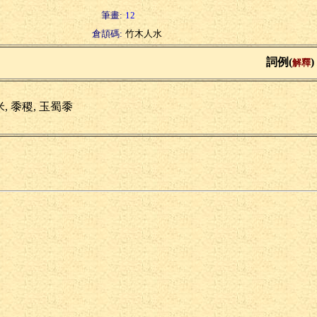
筆畫:
12
倉頡碼:
竹木人水
詞例(
)
解釋
, 黍稷, 玉蜀黍