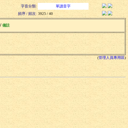
字音分類:
單讀音字
頻序 / 頻次:
3925 / 40
 /
備註
(
管理人員專用區
)