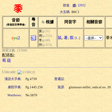
[202]
部首:
黍
大五碼:
B6C1
粵
音節
&
根據
同音字
相關音節
音
(香港語言學學會)
黃
(p.51)
周
(p.212)
s
yu
2
鼠
,
暑
,
癙
黍米
[1..]
李
(p.68)
何
(p.373)
搜索次數: 137690
配搭點:
蜀
薿
Unicode:
U+9ECD
漢語大字典:
Pg.4759
普通話:
康熙字典:
Pg.1445.250
英譯:
glutinous millet; radical no. 20
Matthews:
No.5870