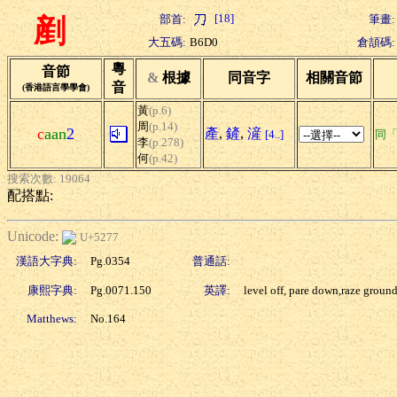
[18]
部首:
筆畫:
剷
大五碼:
B6D0
倉頡碼:
粵
音節
&
根據
同音字
相關音節
音
(香港語言學學會)
黃
(p.6)
周
(p.14)
c
aan
2
產
,
鏟
,
滻
[4..]
同
李
(p.278)
何
(p.42)
搜索次數: 19064
配搭點:
Unicode:
U+5277
漢語大字典:
Pg.0354
普通話:
康熙字典:
Pg.0071.150
英譯:
level off, pare down,raze groun
Matthews:
No.164