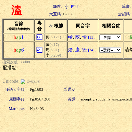
[85]
部首:
筆畫:
溘
大五碼:
B7C2
倉頡碼:
粵
音節
&
根據
同音字
相關音節
音
(香港語言學學會)
h
ap
1
帢
,
殎
,
恰
何
(p.121)
「溘
[13..]
黃
(p.17)
h
ap
6
烚
,
廅
,
篕
溘然
周
(p.91)
[24..]
李
(p.269)
搜索次數: 33909
配搭點:
Unicode:
U+6E98
漢語大字典:
Pg.1693
普通話:
康熙字典:
Pg.0567.260
英譯:
abruptly, suddenly, unexpected
Matthews:
No.3403