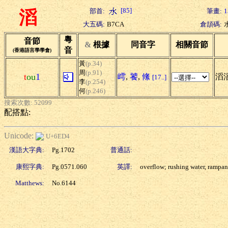
[85]
部首:
筆畫:
1
滔
大五碼:
B7CA
倉頡碼:
粵
音節
&
根據
同音字
相關音節
音
(香港語言學學會)
黃
(p.34)
周
(p.91)
t
ou
1
嶀
,
饕
,
絛
滔
[17..]
李
(p.254)
何
(p.246)
搜索次數: 52099
配搭點:
Unicode:
U+6ED4
漢語大字典:
Pg.1702
普通話:
康熙字典:
Pg.0571.060
英譯:
overflow; rushing water, rampan
Matthews:
No.6144