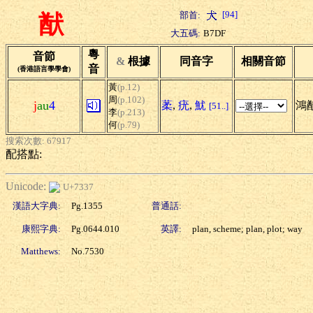
[94]
部首:
猷
大五碼:
B7DF
粵
音節
&
根據
同音字
相關音節
音
(香港語言學學會)
黃
(p.12)
周
(p.102)
j
au
4
葇
,
疣
,
魷
鴻
[51..]
李
(p.213)
何
(p.79)
搜索次數: 67917
配搭點:
Unicode:
U+7337
漢語大字典:
Pg.1355
普通話:
康熙字典:
Pg.0644.010
英譯:
plan, scheme; plan, plot; way
Matthews:
No.7530