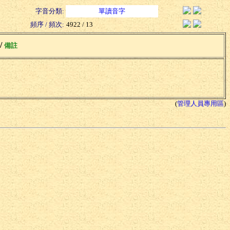
字音分類:
單讀音字
頻序 / 頻次:
4922 / 13
 /
備註
(
管理人員專用區
)