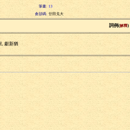
筆畫:
13
倉頡碼:
廿田戈大
詞例(
)
解釋
猷, 獻新猶