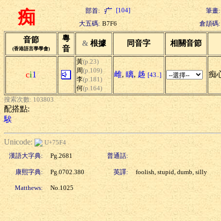
[104]
部首:
筆畫:
痴
大五碼:
B7F6
倉頡碼:
粵
音節
&
根據
同音字
相關音節
音
(香港語言學學會)
黃
(p.23)
周
(p.109)
c
i
1
雌
,
瞝
,
趀
痴心
[43..]
李
(p.181)
何
(p.164)
搜索次數: 103803
配搭點:
騃
Unicode:
U+75F4
漢語大字典:
Pg.2681
普通話:
康熙字典:
Pg.0702.380
英譯:
foolish, stupid, dumb, silly
Matthews:
No.1025