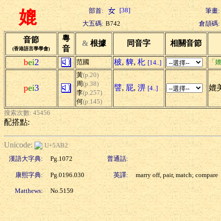
[38]
部首:
筆畫:
媲
大五碼:
B742
倉頡碼:
粵
音節
&
根據
同音字
相關音節
音
(香港語言學學會)
b
ei
2
柀
,
貏
,
朼
范國
「媲
[14..]
黃
(p.20)
周
(p.38)
p
ei
3
譬
,
屁
,
淠
媲
[4..]
李
(p.257)
何
(p.145)
搜索次數: 45456
配搭點:
Unicode:
U+5AB2
漢語大字典:
Pg.1072
普通話:
康熙字典:
Pg.0196.030
英譯:
marry off, pair, match; compare
Matthews:
No.5159