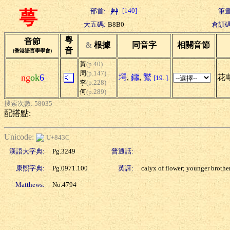
[140]
部首:
筆畫
萼
大五碼:
B8B0
倉頡碼
粵
音節
&
根據
同音字
相關音節
音
(香港語言學學會)
黃
(p.40)
周
(p.147)
ng
ok
6
堮
,
鑩
,
鸑
花萼
[19..]
李
(p.228)
何
(p.289)
搜索次數: 58035
配搭點:
Unicode:
U+843C
漢語大字典:
Pg.3249
普通話:
康熙字典:
Pg.0971.100
英譯:
calyx of flower; younger brothe
Matthews:
No.4794