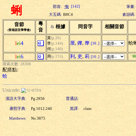
[142]
部首:
筆畫:
蜊
大五碼:
B8C4
倉頡碼:
粵
音節
&
根據
同音字
相關音節
音
(香港語言學學會)
黃
(p.20)
l
ei
4
厘
,
鑗
,
孷
蛤
李
(p.144)
[39..]
何
(p.140)
l
ei
6
利
,
吏
,
莉
周
(p.153)
「蜊
[10..]
搜索次數: 28398
配搭點:
蛤
Unicode:
U+870A
漢語大字典:
Pg.2856
普通話:
康熙字典:
Pg.1012.240
英譯:
clam
Matthews:
No.3875