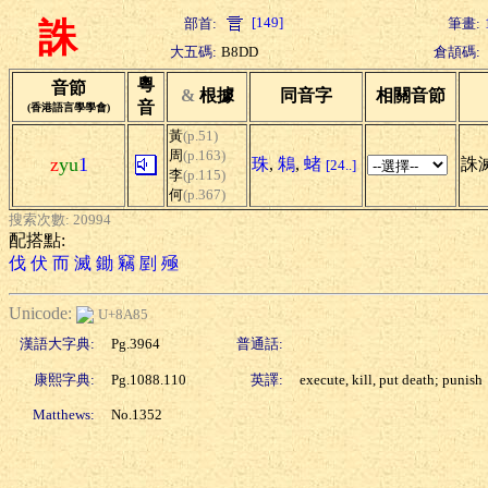
[149]
部首:
筆畫:
誅
大五碼:
B8DD
倉頡碼:
粵
音節
&
根據
同音字
相關音節
音
(香港語言學學會)
黃
(p.51)
周
(p.163)
z
yu
1
珠
,
鴸
,
蝫
誅滅
[24..]
李
(p.115)
何
(p.367)
搜索次數: 20994
配搭點:
伐
伏
而
滅
鋤
竊
剭
殛
Unicode:
U+8A85
漢語大字典:
Pg.3964
普通話:
康熙字典:
Pg.1088.110
英譯:
execute, kill, put death; punish
Matthews:
No.1352