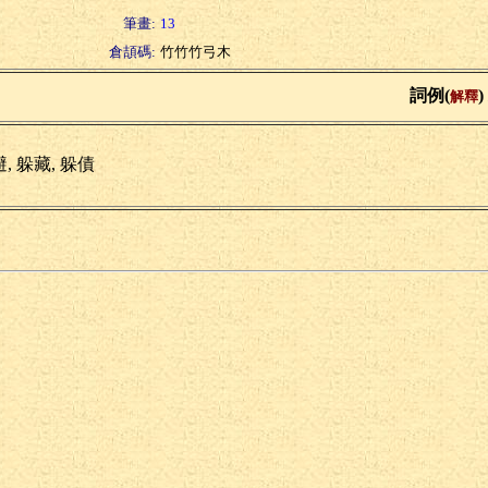
筆畫:
13
倉頡碼:
竹竹竹弓木
詞例(
)
解釋
, 躲藏, 躲債