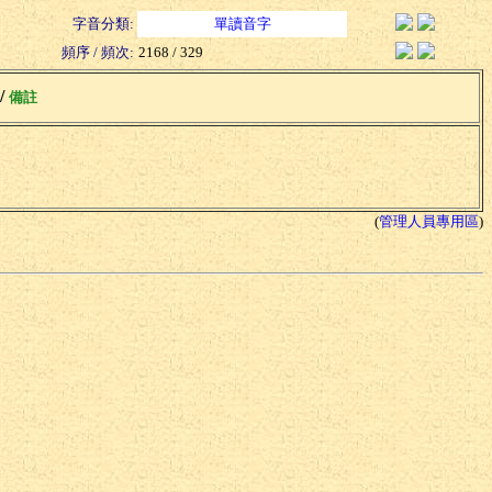
字音分類:
單讀音字
頻序 / 頻次:
2168 / 329
 /
備註
(
管理人員專用區
)