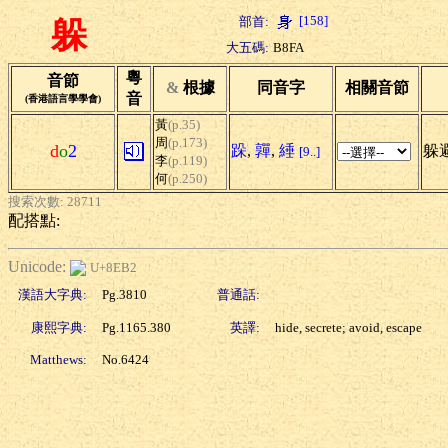
[158]
部首:
躲
大五碼:
B8FA
粵
音節
&
根據
同音字
相關音節
音
(香港語言學學會)
黃
(p.35)
周
(p.173)
d
o
2
跺
,
嚲
,
綞
躲避
[9..]
李
(p.119)
何
(p.250)
搜索次數: 28711
配搭點:
Unicode:
U+8EB2
漢語大字典:
Pg.3810
普通話:
康熙字典:
Pg.1165.380
英譯:
hide, secrete; avoid, escape
Matthews:
No.6424