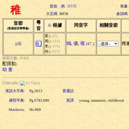
[115]
部首:
筆畫:
稚
大五碼:
B858
倉頡碼:
粵
音節
&
根據
同音字
相關音節
音
(香港語言學學會)
黃
(p.23)
周
(p.121)
z
i
6
鴙
,
傂
,
覗
稚嫩
[47..]
李
(p.175)
何
(p.157)
搜索次數: 35425
配搭點:
幼
童
Unicode:
U+7A1A
漢語大字典:
Pg.2613
普通話:
康熙字典:
Pg.0783.090
英譯:
young, immature; childhood
Matthews:
No.969