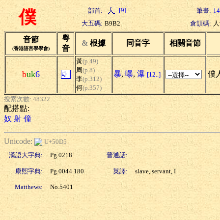
[9]
部首:
筆畫:
14
僕
大五碼:
B9B2
倉頡碼:
人
粵
音節
&
根據
同音字
相關音節
音
(香港語言學學會)
黃
(p.49)
周
(p.8)
b
uk
6
暴
,
曝
,
瀑
僕人
[12..]
李
(p.312)
何
(p.357)
搜索次數: 48322
配搭點:
奴
射
僮
Unicode:
U+50D5
漢語大字典:
Pg.0218
普通話:
康熙字典:
Pg.0044.180
英譯:
slave, servant, I
Matthews:
No.5401