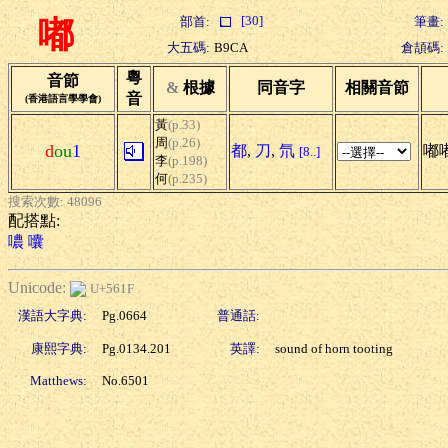
[30]
部首:
筆畫:
嘟
大五碼:
B9CA
倉頡碼:
粵
音節
&
根據
同音字
相關音節
音
(香港語言學學會)
黃
(p.33)
周
(p.26)
d
ou
1
都
,
刀
,
氘
嘟嘟
[8..]
李
(p.198)
何
(p.235)
搜索次數: 48096
配搭點:
噥
囔
Unicode:
U+561F
漢語大字典:
Pg.0664
普通話:
康熙字典:
Pg.0134.201
英譯:
sound of horn tooting
Matthews:
No.6501