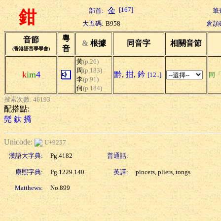
[167]
部首:
筆
鉗
大五碼:
B958
倉頡
粵
音節
&
根據
同音字
相關音節
音
(香港語言學學會)
黃
(p.26)
周
(p.183)
k
im
4
黔
,
拑
,
鈐
[12..]
同
李
(p.91)
何
(p.184)
搜索次數: 46193
配搭點:
髡
釱
撟
Unicode:
U+9257
漢語大字典:
Pg.4182
普通話:
康熙字典:
Pg.1229.140
英譯:
pincers, pliers, tongs
Matthews:
No.899