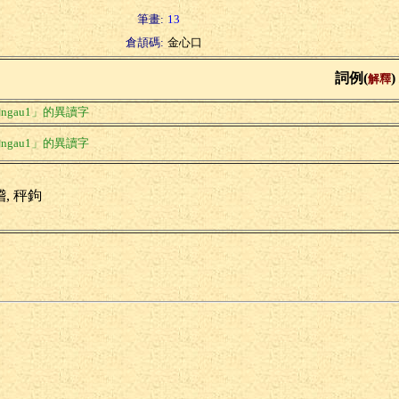
筆畫:
13
倉頡碼:
金心口
詞例(
)
解釋
ngau1」的異讀字
ngau1」的異讀字
, 秤鉤