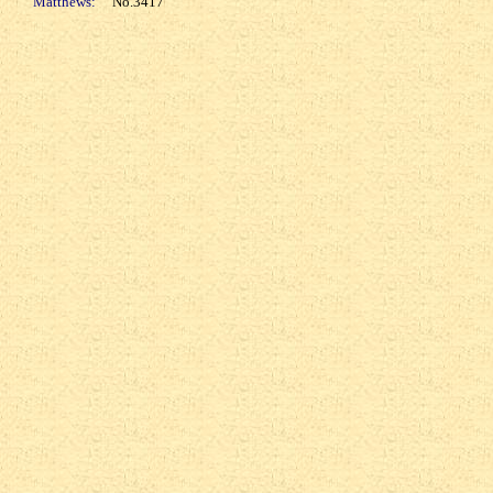
Matthews:
No.3417