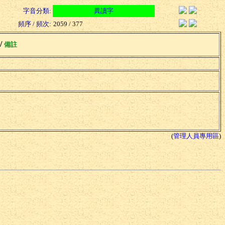
字音分類:
異讀字
頻序 / 頻次:
2059 / 377
 /
備註
(
管理人員專用區
)