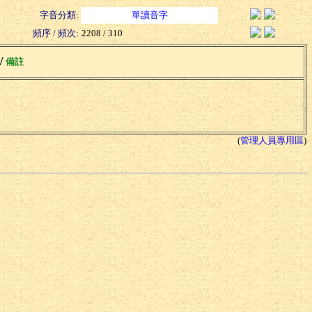
字音分類:
單讀音字
頻序 / 頻次:
2208 / 310
 /
備註
(
管理人員專用區
)