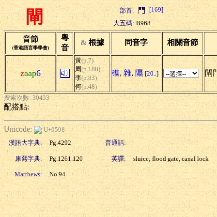
[169]
部首:
閘
大五碼:
B968
粵
音節
&
根據
同音字
相關音節
音
(香港語言學學會)
黃
(p.7)
周
(p.188)
z
aap
6
磼
,
雜
,
隰
閘門
[20..]
李
(p.83)
何
(p.48)
搜索次數: 30433
配搭點:
Unicode:
U+9598
漢語大字典:
Pg.4292
普通話:
康熙字典:
Pg.1261.120
英譯:
sluice; flood gate, canal lock
Matthews:
No.94