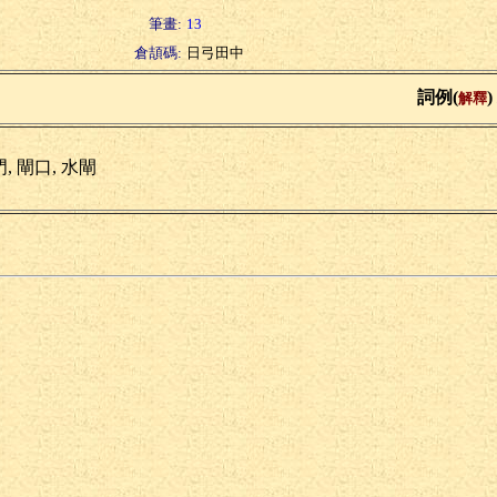
筆畫:
13
倉頡碼:
日弓田中
詞例(
)
解釋
, 閘口, 水閘