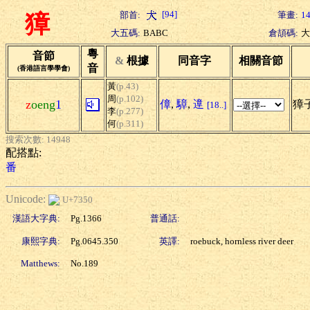
[94]
部首:
筆畫:
1
獐
大五碼:
BABC
倉頡碼:
大
粵
音節
&
根據
同音字
相關音節
音
(香港語言學學會)
黃
(p.43)
周
(p.102)
z
oeng
1
傽
,
騿
,
遧
獐
[18..]
李
(p.277)
何
(p.311)
搜索次數: 14948
配搭點:
番
Unicode:
U+7350
漢語大字典:
Pg.1366
普通話:
康熙字典:
Pg.0645.350
英譯:
roebuck, hornless river deer
Matthews:
No.189