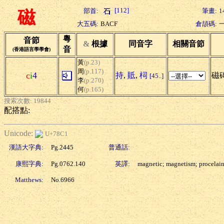
[112]
部首:
筆畫:
1
磁
大五碼:
BACF
倉頡碼:
粵
音節
&
根據
同音字
相關音節
音
(香港語言學學會)
黃
(p.23)
周
(p.117)
c
i
4
持
,
貾
,
柌
磁磚
[45..]
李
(p.270)
何
(p.165)
搜索次數: 19844
配搭點:
Unicode:
U+78C1
漢語大字典:
Pg.2445
普通話:
康熙字典:
Pg.0762.140
英譯:
magnetic; magnetism; procelai
Matthews:
No.6966