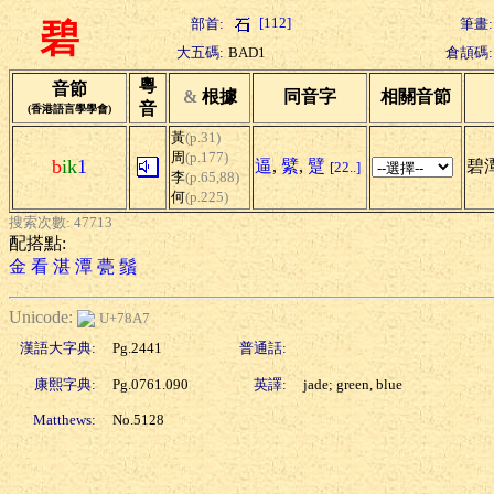
[112]
部首:
筆畫:
碧
大五碼:
BAD1
倉頡碼:
粵
音節
&
根據
同音字
相關音節
音
(香港語言學學會)
黃
(p.31)
周
(p.177)
b
ik
1
逼
,
繴
,
躄
碧潭
[22..]
李
(p.65,88)
何
(p.225)
搜索次數: 47713
配搭點:
金
看
湛
潭
甍
鬚
Unicode:
U+78A7
漢語大字典:
Pg.2441
普通話:
康熙字典:
Pg.0761.090
英譯:
jade; green, blue
Matthews:
No.5128