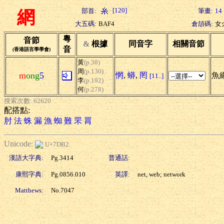
[120]
部首:
筆畫:
14
網
大五碼:
BAF4
倉頡碼:
女
粵
音節
&
根據
同音字
相關音節
音
(香港語言學學會)
黃
(p.38)
周
(p.130)
m
ong
5
惘
,
蟒
,
罔
魚網
[11..]
李
(p.192)
何
(p.278)
搜索次數: 62620
配搭點:
肘
法
蛛
漏
漁
蜘
難
罘
罥
Unicode:
U+7DB2
漢語大字典:
Pg.3414
普通話:
康熙字典:
Pg.0856.010
英譯:
net, web; network
Matthews:
No.7047