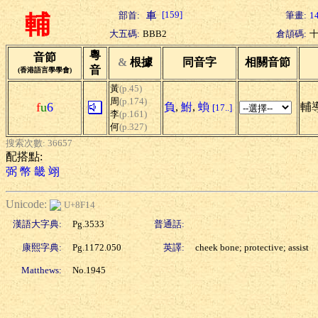
[159]
部首:
筆畫:
1
輔
大五碼:
BBB2
倉頡碼:
粵
音節
&
根據
同音字
相關音節
音
(香港語言學學會)
黃
(p.45)
周
(p.174)
f
u
6
負
,
鮒
,
蝜
輔導
[17..]
李
(p.161)
何
(p.327)
搜索次數: 36657
配搭點:
弼
幣
畿
翊
Unicode:
U+8F14
漢語大字典:
Pg.3533
普通話:
康熙字典:
Pg.1172.050
英譯:
cheek bone; protective; assist
Matthews:
No.1945