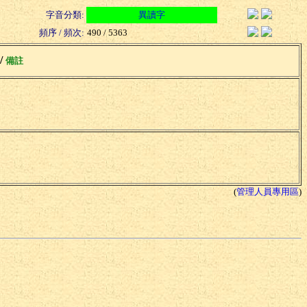
字音分類:
異讀字
頻序 / 頻次:
490 / 5363
 /
備註
(
管理人員專用區
)