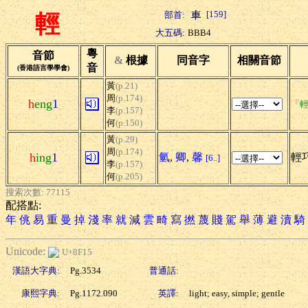
[159]
部首:
輕
大五碼:
BBB4
粵
音節
&
根據
同音字
相關音節
音
(香港語言學學會)
黃
(p.21)
周
(p.174)
h
eng
1
「輕
李
(p.157)
何
(p.150)
黃
(p.29)
周
(p.174)
h
ing
1
氫
,
卿
,
馨
輕巧
[6..]
李
(p.157)
何
(p.205)
搜索次數: 77115
配搭點:
年
佻
易
重
曼
掉
淺
率
就
減
雲
畸
寫
撚
蔑
賤
駕
舉
薄
避
瀆
騎
Unicode:
U+8F15
漢語大字典:
Pg.3534
普通話:
康熙字典:
Pg.1172.090
英譯:
light; easy, simple; gentle