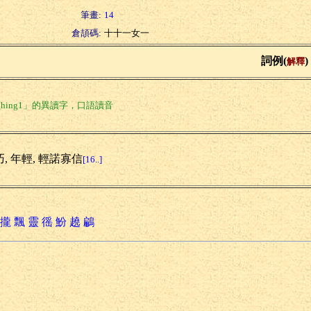
筆畫:
14
倉頡碼:
十十一女一
詞例(
)
解釋
hing1」的異讀字，口語讀音
, 年輕, 輕諾寡信
[16..]
攏
飄
靈
徭
魵
趬
鶣