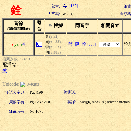
[167]
部首:
筆畫
銓
大五碼:
BBCD
倉頡碼
粵
音節
&
根據
同音字
相關音節
音
(香港語言學學會)
黃
(p.52)
周
(p.183)
c
yun
4
蟤
,
拵
,
恮
銓敘
[35..]
李
(p.113)
何
(p.385)
搜索次數: 37480
配搭點:
敘
Unicode:
U+9293
漢語大字典:
Pg.4199
普通話:
康熙字典:
Pg.1232.210
英譯:
weigh, measure; select officials
Matthews:
No.1673