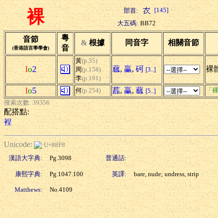
[145]
部首:
裸
大五碼:
BB72
粵
音節
&
根據
同音字
相關音節
音
(香港語言學學會)
黃
(p.35)
l
o
2
蓏
,
臝
,
砢
裸體
周
(p.158)
[3..]
李
(p.191)
l
o
5
藞
,
臝
,
蓏
何
(p.254)
「裸
[5..]
搜索次數: 39356
配搭點:
裎
Unicode:
U+88F8
漢語大字典:
Pg.3098
普通話:
康熙字典:
Pg.1047.100
英譯:
bare, nude; undress, strip
Matthews:
No.4109