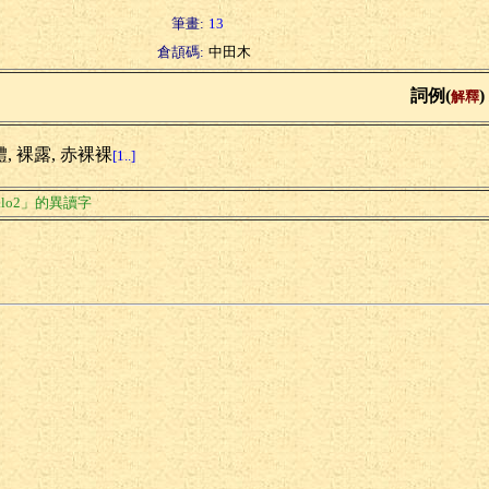
筆畫:
13
倉頡碼:
中田木
詞例(
)
解釋
, 裸露, 赤裸裸
[1..]
lo2」的異讀字