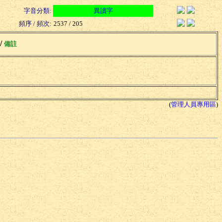
字音分類:
異讀字
頻序 / 頻次:
2537 / 205
 /
備註
(
管理人員專用區
)