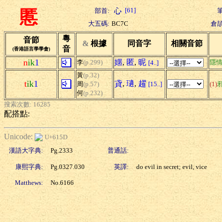
[61]
部首:
筆
慝
大五碼:
BC7C
倉頡
粵
音節
&
根據
同音字
相關音節
音
(香港語言學學會)
n
ik
1
嫟
,
匿
,
昵
李
(p.299)
隱
[4..]
黃
(p.32)
t
ik
1
貣
,
瓋
,
趯
周
(p.57)
[15..]
(1)
何
(p.232)
搜索次數: 16285
配搭點:
Unicode:
U+615D
漢語大字典:
Pg.2333
普通話:
康熙字典:
Pg.0327.030
英譯:
do evil in secret; evil, vice
Matthews:
No.6166