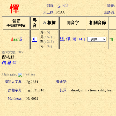
[61]
部首:
筆畫:
憚
大五碼:
BCAA
倉頡碼:
粵
音節
&
根據
同音字
相關音節
音
(香港語言學學會)
黃
(p.5)
周
(p.57)
d
aan
6
泹
,
僤
,
蜑
[14..]
怕
李
(p.313)
何
(p.34)
搜索次數: 78508
配搭點:
勿
忌
肆
Unicode:
U+619A
漢語大字典:
Pg.2354
普通話:
康熙字典:
Pg.0331.010
英譯:
dread, shrink from, shirk, fear
Matthews:
No.6031