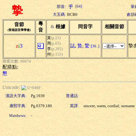
[64]
部首:
筆
摯
大五碼:
BCB0
倉頡
粵
音節
&
根據
同音字
相關音節
音
(香港語言學學會)
黃
(p.23)
周
(p.65)
z
i
3
誌
,
贄
,
騺
摯友
[36..]
李
(p.292)
何
(p.155)
搜索次數: 66074
配搭點:
懇
Unicode:
U+646F
漢語大字典:
Pg.1939
普通話:
康熙字典:
Pg.0379.180
英譯:
sincere, warm, cordial; surname
Matthews:
-