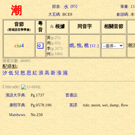
[85]
部首:
筆畫:
15
潮
大五碼:
BCE9
倉頡碼:
水
粵
音節
&
根據
同音字
相關音節
音
(香港語言學學會)
黃
(p.25)
周
(p.93)
c
iu
4
瞧
,
憔
,
樵
潮流
[12..]
李
(p.317)
何
(p.180)
搜索次數: 48095
配搭點:
汐
低
兒
怒
思
紅
浪
高
新
漲
濕
Unicode:
U+6F6E
漢語大字典:
Pg.1737
普通話:
康熙字典:
Pg.0578.190
英譯:
tide; moist, wet, damp; flow
Matthews:
No.250