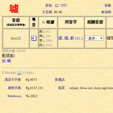
[30]
部首:
筆畫:
噓
大五碼:
BC4E
倉頡碼:
粵
音節
&
根據
同音字
相關音節
音
(香港語言學學會)
黃
(p.41)
周
(p.26)
h
eoi
1
虛
,
墟
,
歔
噓聲
[12..]
李
(p.286)
何
(p.295)
搜索次數: 65636
配搭點:
吹
唏
Unicode:
U+5653
漢語大字典:
Pg.0675
普通話:
康熙字典:
Pg.0137.151
英譯:
exhale; blow out; deep sigh;hiss; 
Matthews:
No.2822