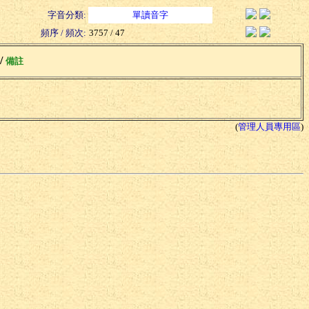
字音分類:
單讀音字
頻序 / 頻次:
3757 / 47
 /
備註
(
管理人員專用區
)