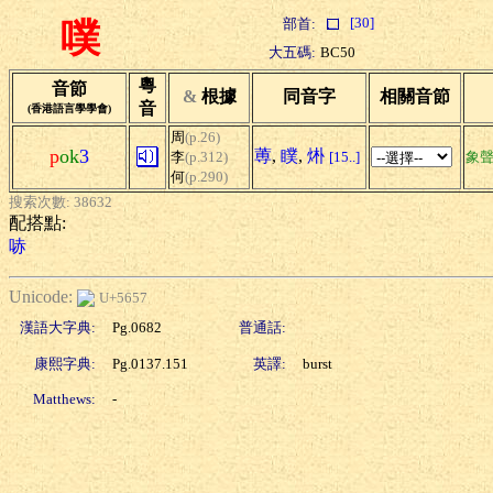
[30]
部首:
噗
大五碼:
BC50
粵
音節
&
根據
同音字
相關音節
音
(香港語言學學會)
周
(p.26)
p
ok
3
蒪
,
瞨
,
烞
李
(p.312)
[15..]
象
何
(p.290)
搜索次數: 38632
配搭點:
哧
Unicode:
U+5657
漢語大字典:
Pg.0682
普通話:
康熙字典:
Pg.0137.151
英譯:
burst
Matthews:
-