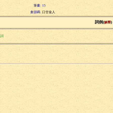
筆畫:
15
倉頡碼:
口廿金人
詞例(
)
解釋
聲詞