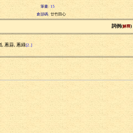
筆畫:
15
倉頡碼:
廿竹田心
詞例(
)
解釋
, 蔥蒜, 蔥綠
[2..]