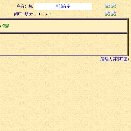
字音分類:
單讀音字
頻序 / 頻次:
2011 / 401
 /
備註
(
管理人員專用區
)