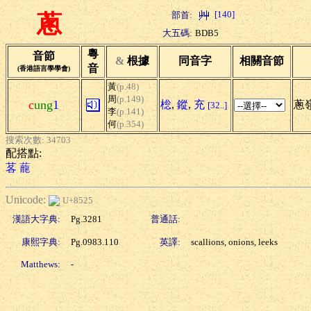
[140]
部首:
蔥
大五碼:
BDB5
粵
音節
&
根據
同音字
相關音節
音
(香港語言學學會)
黃
(p.48)
周
(p.149)
c
ung
1
棇
,
鏦
,
充
蔥嶺
[32..]
李
(p.141)
何
(p.354)
搜索次數: 34703
配搭點:
茖
蘢
Unicode:
U+8525
漢語大字典:
Pg.3281
普通話:
康熙字典:
Pg.0983.110
英譯:
scallions, onions, leeks
Matthews:
-