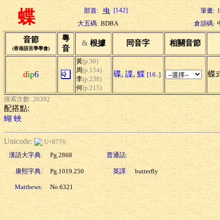
[142]
部首:
筆畫:
蝶
大五碼:
BDBA
倉頡碼:
粵
音節
&
根據
同音字
相關音節
音
(香港語言學學會)
黃
(p.30)
周
(p.154)
d
ip
6
碟
,
諜
,
鰈
蝶式
[16..]
李
(p.238)
何
(p.215)
搜索次數: 26392
配搭點:
蝴
蛺
Unicode:
U+8776
漢語大字典:
Pg.2868
普通話:
康熙字典:
Pg.1019.250
英譯:
butterfly
Matthews:
No.6321