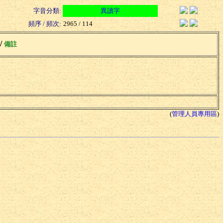
字音分類:
異讀字
頻序 / 頻次:
2965 / 114
 /
備註
(
管理人員專用區
)