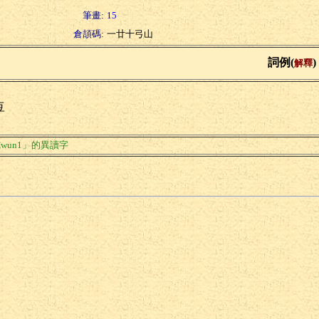
筆畫:
15
倉頡碼:
一廿十弓山
詞例(
)
解釋
豆
wun1」的異讀字