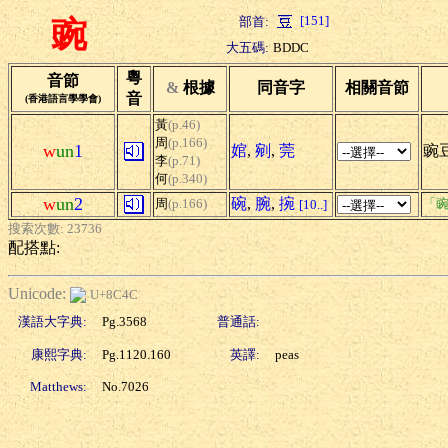
[151]
部首:
豌
大五碼:
BDDC
粵
音節
&
根據
同音字
相關音節
音
(香港語言學學會)
黃
(p.46)
周
(p.166)
w
un
1
婠
,
剜
,
莞
豌
李
(p.71)
何
(p.340)
w
un
2
碗
,
腕
,
捥
周
(p.166)
「豌
[10..]
搜索次數: 23736
配搭點:
Unicode:
U+8C4C
漢語大字典:
Pg.3568
普通話:
康熙字典:
Pg.1120.160
英譯:
peas
Matthews:
No.7026