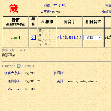
[118]
部首:
筆畫
箴
大五碼:
BD65
倉頡碼
粵
音節
&
根據
同音字
相關音節
音
(香港語言學學會)
黃
(p.13)
周
(p.125)
z
am
1
斟
,
埐
,
鱵
箴
[15..]
李
(p.235)
何
(p.90)
搜索次數: 91454
配搭點:
Unicode:
U+7BB4
漢語大字典:
Pg.2990
普通話:
康熙字典:
Pg.0818.210
英譯:
needle, probe; admon
Matthews:
No.310