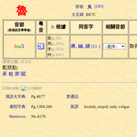
[195]
部首:
魯
大五碼:
BE7C
粵
音節
&
根據
同音字
相關音節
音
(香港語言學學會)
黃
(p.33)
周
(p.205)
l
ou
5
虜
,
鏀
,
鐪
魯莽
[23..]
李
(p.353)
何
(p.241)
搜索次數: 41232
配搭點:
豕
粗
莽
闒
Unicode:
U+9B6F
漢語大字典:
Pg.4677
普通話:
康熙字典:
Pg.1394.260
英譯:
foolish, stupid, rash; vulgar
Matthews:
No.4176