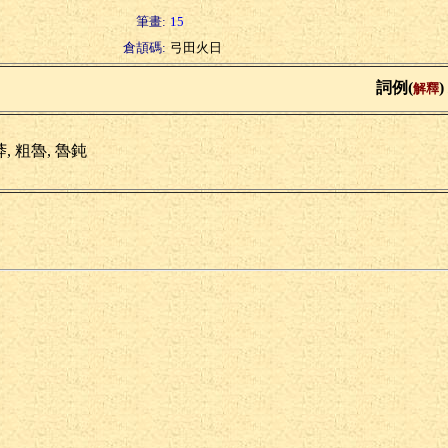
筆畫:
15
倉頡碼:
弓田火日
詞例(
)
解釋
, 粗魯, 魯鈍