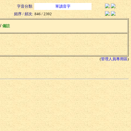
字音分類:
單讀音字
頻序 / 頻次:
846 / 2392
 /
備註
(
管理人員專用區
)