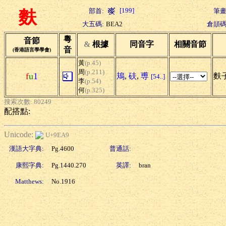
[199]
部首:
筆畫
麩
大五碼:
BEA2
倉頡碼
粵
音節
&
根據
同音字
相關音節
音
(香港語言學學會)
黃
(p.45)
周
(p.211)
f
u
1
鳺
,
砆
,
尃
麩子
[54..]
李
(p.54)
何
(p.325)
搜索次數: 80249
配搭點:
Unicode:
U+9EA9
漢語大字典:
Pg.4600
普通話:
康熙字典:
Pg.1440.270
英譯:
bran
Matthews:
No.1916