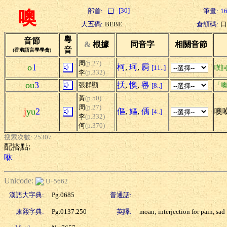
[30]
部首:
筆畫:
1
噢
大五碼:
BEBE
倉頡碼:
口
粵
音節
&
根據
同音字
相關音節
音
(香港語言學學會)
周
(p.27)
o
1
柯
,
珂
,
屙
[11..]
嘆
李
(p.332)
ou
3
扷
,
懊
,
嶴
張群顯
「噢
[8..]
黃
(p.50)
周
(p.27)
j
yu
2
傴
,
嫗
,
偊
噢
[4..]
李
(p.332)
何
(p.370)
搜索次數: 25307
配搭點:
咻
Unicode:
U+5662
漢語大字典:
Pg.0685
普通話:
康熙字典:
Pg.0137.250
英譯:
moan; interjection for pain, sad