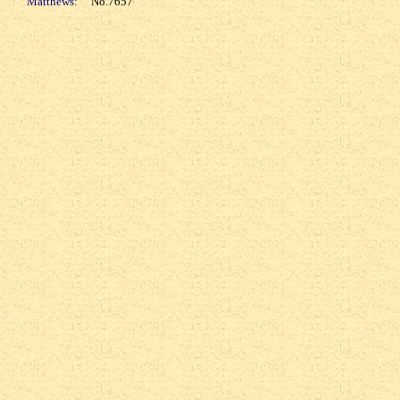
Matthews:
No.7657