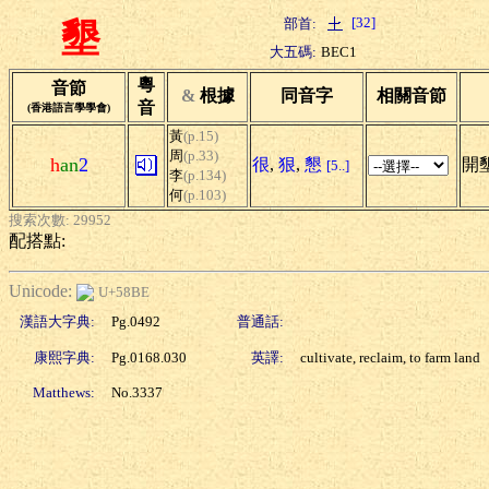
[32]
部首:
墾
大五碼:
BEC1
粵
音節
&
根據
同音字
相關音節
音
(香港語言學學會)
黃
(p.15)
周
(p.33)
h
an
2
很
,
狠
,
懇
開墾
[5..]
李
(p.134)
何
(p.103)
搜索次數: 29952
配搭點:
Unicode:
U+58BE
漢語大字典:
Pg.0492
普通話:
康熙字典:
Pg.0168.030
英譯:
cultivate, reclaim, to farm land
Matthews:
No.3337