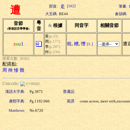
[162]
部首:
筆畫:
遭
大五碼:
BE44
倉頡碼:
粵
音節
&
根據
同音字
相關音節
音
(香港語言學學會)
黃
(p.33)
周
(p.177)
z
ou
1
租
,
糟
,
慒
遭遇
[3..]
李
(p.297)
何
(p.236)
搜索次數: 36562
配搭點:
周
殃
慘
難
Unicode:
U+906D
漢語大字典:
Pg.3875
普通話:
康熙字典:
Pg.1192.060
英譯:
come across, meet with,encount
Matthews:
No.6720