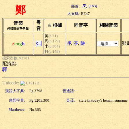
[163]
部首:
鄭
大五碼:
BE47
粵
音節
&
根據
同音字
相關音節
音
(香港語言學學會)
黃
(p.21)
周
(p.179)
z
eng
6
凈
,
淨
,
阱
鄭
李
(p.304)
何
(p.149)
搜索次數: 92781
配搭點:
驛
Unicode:
U+912D
漢語大字典:
Pg.3798
普通話:
康熙字典:
Pg.1205.300
英譯:
state in today's henan; surname
Matthews:
No.363