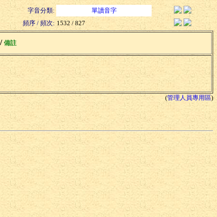
字音分類:
單讀音字
頻序 / 頻次:
1532 / 827
 /
備註
(
管理人員專用區
)