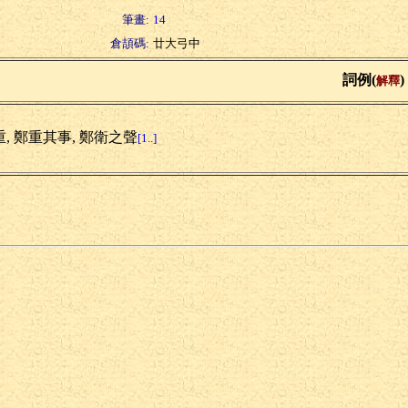
筆畫:
14
倉頡碼:
廿大弓中
詞例(
)
解釋
重, 鄭重其事, 鄭衛之聲
[1..]